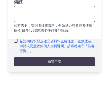
備註
如有需要，請列明補充資料，例如是否有參觀者使用
輪椅(最多10部)或需要任何其他協助。
茲證明所填寫及遞交資料均正確無訛，並無遺漏。
申請人同意收集個人資料聲明。訪客將遵守「訪客
守則」。
預覽申請